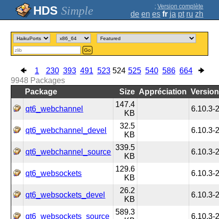
;
Version complète
Simple
de
en
es
fr
ja
pt
ru
zh
Go
1
230
393
491
523
524
525
540
586
664
9948
Packages
Package
Size
Appréciation
Versio
147.4
qt6_webchannel
6.10.3-
KB
32.5
qt6_webchannel_devel
6.10.3-
KB
339.5
qt6_webchannel_source
6.10.3-
KB
129.6
qt6_websockets
6.10.3-
KB
26.2
qt6_websockets_devel
6.10.3-
KB
589.3
qt6_websockets_source
6.10.3-