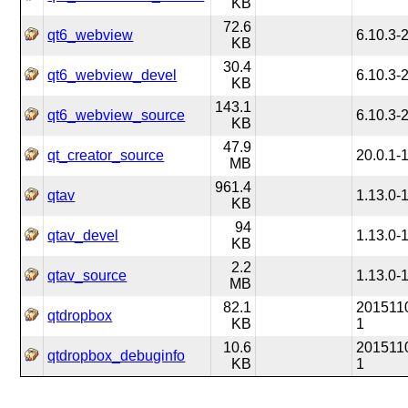
KB
72.6
qt6_webview
6.10.3-
KB
30.4
qt6_webview_devel
6.10.3-
KB
143.1
qt6_webview_source
6.10.3-
KB
47.9
qt_creator_source
20.0.1-
MB
961.4
qtav
1.13.0-
KB
94
qtav_devel
1.13.0-
KB
2.2
qtav_source
1.13.0-
MB
82.1
201511
qtdropbox
KB
1
10.6
201511
qtdropbox_debuginfo
KB
1