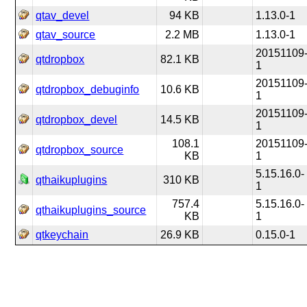
qtav_devel
94 KB
1.13.0-1
qtav_source
2.2 MB
1.13.0-1
20151109
qtdropbox
82.1 KB
1
20151109
qtdropbox_debuginfo
10.6 KB
1
20151109
qtdropbox_devel
14.5 KB
1
108.1
20151109
qtdropbox_source
KB
1
5.15.16.0-
qthaikuplugins
310 KB
1
757.4
5.15.16.0-
qthaikuplugins_source
KB
1
qtkeychain
26.9 KB
0.15.0-1