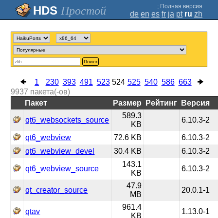
;
Полная версия
Простой
de
en
es
fr
ja
pt
ru
zh
Поиск
1
230
393
491
523
524
525
540
586
663
9937
пакета(-ов)
Пакет
Размер
Рейтинг
Версия
589.3
qt6_websockets_source
6.10.3-2
KB
qt6_webview
72.6 KB
6.10.3-2
qt6_webview_devel
30.4 KB
6.10.3-2
143.1
qt6_webview_source
6.10.3-2
KB
47.9
qt_creator_source
20.0.1-1
MB
961.4
qtav
1.13.0-1
KB