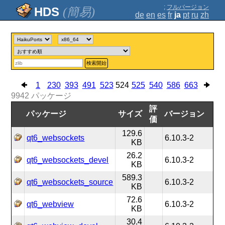
;
フルバージョン
(簡易)
de
en
es
fr
ja
pt
ru
zh
検索開始
1
230
393
491
523
524
525
540
586
663
9942
パッケージ
評
パッケージ
サイズ
バージョン
価
129.6
qt6_websockets
6.10.3-2
KB
26.2
qt6_websockets_devel
6.10.3-2
KB
589.3
qt6_websockets_source
6.10.3-2
KB
72.6
qt6_webview
6.10.3-2
KB
30.4