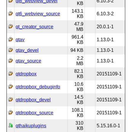
qt6_webview_devel
6.10.3-2
KB
143.1
qt6_webview_source
6.10.3-2
KB
47.9
qt_creator_source
20.0.1-1
MB
961.4
qtav
1.13.0-1
KB
qtav_devel
94 KB
1.13.0-1
2.2
qtav_source
1.13.0-1
MB
82.1
qtdropbox
20151109-1
KB
10.6
qtdropbox_debuginfo
20151109-1
KB
14.5
qtdropbox_devel
20151109-1
KB
108.1
qtdropbox_source
20151109-1
KB
310
qthaikuplugins
5.15.16.0-1
KB