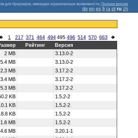
;
Полная версия
de
en
es
fr
ja
pt
ru
zh
1
217
371
464
494
495
496
514
570
663
Размер
Рейтинг
Версия
2 MB
3.13.0-2
5.4 MB
3.13.0-2
2.3 MB
3.17.2-2
23.4 MB
3.17.2-2
5.3 MB
3.17.2-2
60.2 KB
1.5.2-2
10.1 KB
1.5.2-2
18.8 KB
1.5.2-2
1.6 MB
1.5.2-2
24.6 MB
3.20.1-1