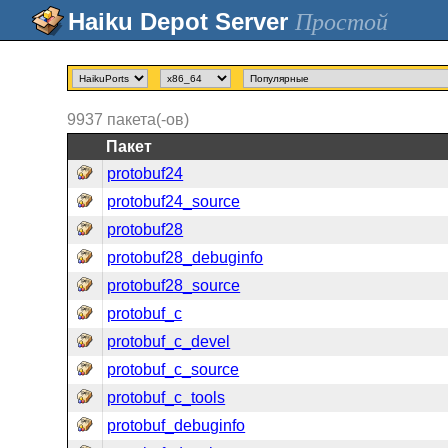
Простой
9937
пакета(-ов)
Пакет
protobuf24
protobuf24_source
protobuf28
protobuf28_debuginfo
protobuf28_source
protobuf_c
protobuf_c_devel
protobuf_c_source
protobuf_c_tools
protobuf_debuginfo