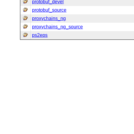
protobuf_devel
protobuf_source
proxychains_ng
proxychains_ng_source
ps2eps