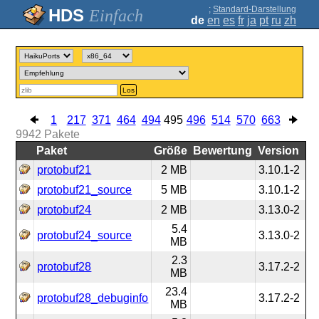
;
Standard-Darstellung
Einfach
de
en
es
fr
ja
pt
ru
zh
Los
1
217
371
464
494
495
496
514
570
663
9942
Pakete
Paket
Größe
Bewertung
Version
protobuf21
2 MB
3.10.1-2
protobuf21_source
5 MB
3.10.1-2
protobuf24
2 MB
3.13.0-2
5.4
protobuf24_source
3.13.0-2
MB
2.3
protobuf28
3.17.2-2
MB
23.4
protobuf28_debuginfo
3.17.2-2
MB