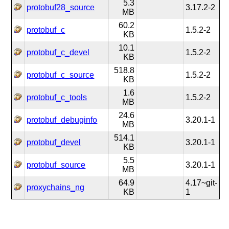
5.3
protobuf28_source
3.17.2-2
MB
60.2
protobuf_c
1.5.2-2
KB
10.1
protobuf_c_devel
1.5.2-2
KB
518.8
protobuf_c_source
1.5.2-2
KB
1.6
protobuf_c_tools
1.5.2-2
MB
24.6
protobuf_debuginfo
3.20.1-1
MB
514.1
protobuf_devel
3.20.1-1
KB
5.5
protobuf_source
3.20.1-1
MB
64.9
4.17~git-
proxychains_ng
KB
1