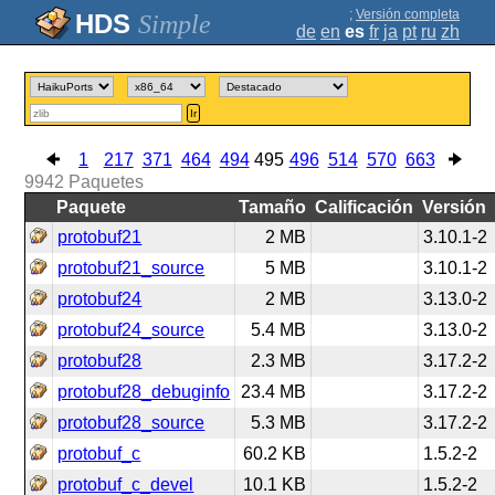
;
Versión completa
Simple
de
en
es
fr
ja
pt
ru
zh
Ir
1
217
371
464
494
495
496
514
570
663
9942
Paquetes
Paquete
Tamaño
Calificación
Versión
protobuf21
2 MB
3.10.1-2
protobuf21_source
5 MB
3.10.1-2
protobuf24
2 MB
3.13.0-2
protobuf24_source
5.4 MB
3.13.0-2
protobuf28
2.3 MB
3.17.2-2
protobuf28_debuginfo
23.4 MB
3.17.2-2
protobuf28_source
5.3 MB
3.17.2-2
protobuf_c
60.2 KB
1.5.2-2
protobuf_c_devel
10.1 KB
1.5.2-2