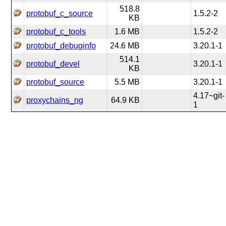
518.8
protobuf_c_source
1.5.2-2
KB
protobuf_c_tools
1.6 MB
1.5.2-2
protobuf_debuginfo
24.6 MB
3.20.1-1
514.1
protobuf_devel
3.20.1-1
KB
protobuf_source
5.5 MB
3.20.1-1
4.17~git-
proxychains_ng
64.9 KB
1