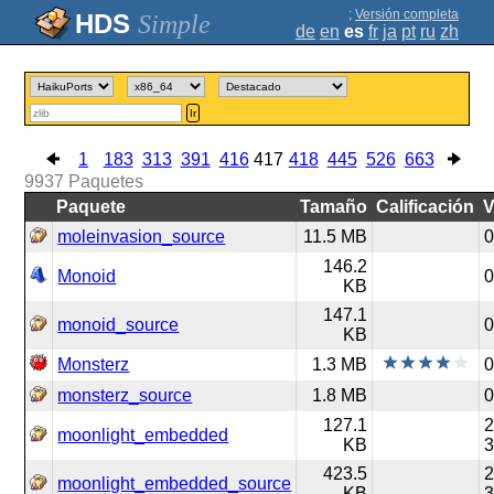
;
Versión completa
Simple
de
en
es
fr
ja
pt
ru
zh
Ir
1
183
313
391
416
417
418
445
526
663
9937
Paquetes
Paquete
Tamaño
Calificación
V
moleinvasion_source
11.5 MB
0
146.2
Monoid
0
KB
147.1
monoid_source
0
KB
Monsterz
1.3 MB
0
monsterz_source
1.8 MB
0
127.1
2
moonlight_embedded
KB
423.5
2
moonlight_embedded_source
KB