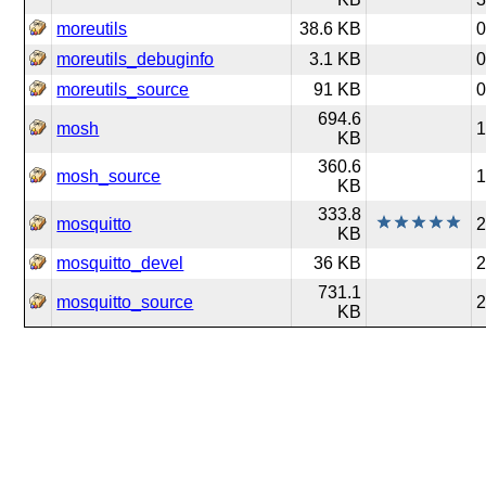
moreutils
38.6 KB
0
moreutils_debuginfo
3.1 KB
0
moreutils_source
91 KB
0
694.6
mosh
1
KB
360.6
mosh_source
1
KB
333.8
mosquitto
2
KB
mosquitto_devel
36 KB
2
731.1
mosquitto_source
2
KB