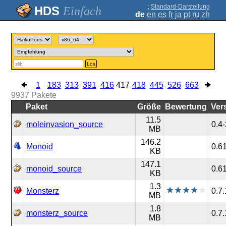
;
Standard-Darstellung
Einfach
de
en
es
fr
ja
pt
ru
zh
Los
1
183
313
391
416
417
418
445
526
663
9937
Pakete
Paket
Größe
Bewertung
Ver
11.5
moleinvasion_source
0.4
MB
146.2
Monoid
0.6
KB
147.1
monoid_source
0.6
KB
1.3
Monsterz
0.7.
MB
1.8
monsterz_source
0.7.
MB