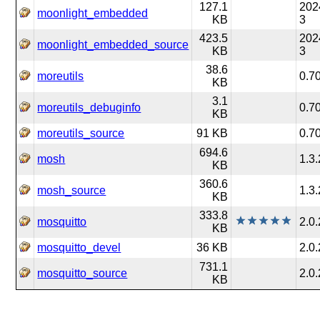
127.1
202
moonlight_embedded
KB
3
423.5
202
moonlight_embedded_source
KB
3
38.6
moreutils
0.7
KB
3.1
moreutils_debuginfo
0.7
KB
moreutils_source
91 KB
0.7
694.6
mosh
1.3.
KB
360.6
mosh_source
1.3.
KB
333.8
mosquitto
2.0
KB
mosquitto_devel
36 KB
2.0
731.1
mosquitto_source
2.0
KB