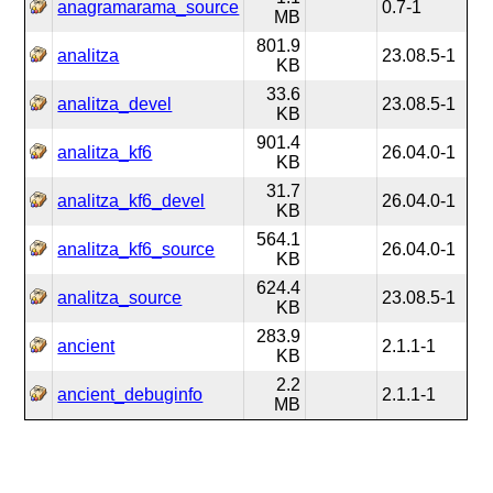
anagramarama_source
0.7-1
MB
801.9
analitza
23.08.5-1
KB
33.6
analitza_devel
23.08.5-1
KB
901.4
analitza_kf6
26.04.0-1
KB
31.7
analitza_kf6_devel
26.04.0-1
KB
564.1
analitza_kf6_source
26.04.0-1
KB
624.4
analitza_source
23.08.5-1
KB
283.9
ancient
2.1.1-1
KB
2.2
ancient_debuginfo
2.1.1-1
MB