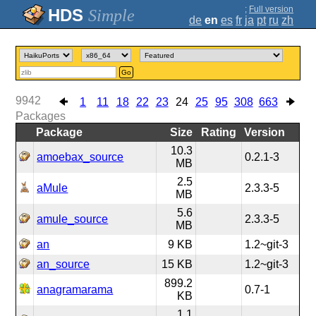
;
Full version
Simple
de
en
es
fr
ja
pt
ru
zh
Go
9942
1
11
18
22
23
24
25
95
308
663
Packages
Package
Size
Rating
Version
10.3
amoebax_source
0.2.1-3
MB
2.5
aMule
2.3.3-5
MB
5.6
amule_source
2.3.3-5
MB
an
9 KB
1.2~git-3
an_source
15 KB
1.2~git-3
899.2
anagramarama
0.7-1
KB
1.1