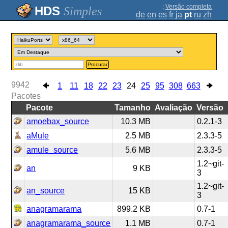
;
Versão completa
Simples
de
en
es
fr
ja
pt
ru
zh
Procurar
9942
1
11
18
22
23
24
25
95
308
663
Pacotes
Pacote
Tamanho
Avaliação
Versão
amoebax_source
10.3 MB
0.2.1-3
aMule
2.5 MB
2.3.3-5
amule_source
5.6 MB
2.3.3-5
1.2~git-
an
9 KB
3
1.2~git-
an_source
15 KB
3
anagramarama
899.2 KB
0.7-1
anagramarama_source
1.1 MB
0.7-1