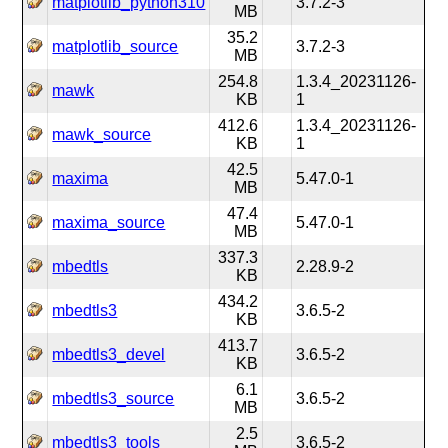
matplotlib_python310
3.7.2-3
MB
35.2
matplotlib_source
3.7.2-3
MB
254.8
1.3.4_20231126-
mawk
KB
1
412.6
1.3.4_20231126-
mawk_source
KB
1
42.5
maxima
5.47.0-1
MB
47.4
maxima_source
5.47.0-1
MB
337.3
mbedtls
2.28.9-2
KB
434.2
mbedtls3
3.6.5-2
KB
413.7
mbedtls3_devel
3.6.5-2
KB
6.1
mbedtls3_source
3.6.5-2
MB
2.5
mbedtls3_tools
3.6.5-2