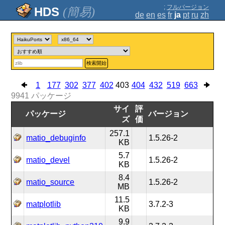
;
フルバージョン
(簡易)
de
en
es
fr
ja
pt
ru
zh
検索開始
1
177
302
377
402
403
404
432
519
663
9941
パッケージ
サイ
評
パッケージ
バージョン
ズ
価
257.1
matio_debuginfo
1.5.26-2
KB
5.7
matio_devel
1.5.26-2
KB
8.4
matio_source
1.5.26-2
MB
11.5
matplotlib
3.7.2-3
KB
9.9