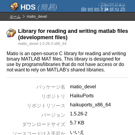
;
フルバージョン
(簡易)
de
en
es
fr
ja
pt
ru
zh
ホーム
matio_devel
Library for reading and writing matlab files
(development files)
matio_devel-1.5.26-2-x86_64
Matio is an open-source C library for reading and writing
binary MATLAB MAT files. This library is designed for
use by programs/libraries that do not have access or do
not want to rely on MATLAB's shared libraries.
matio_devel
パッケージ名
HaikuPorts
リポジトリ
haikuports_x86_64
リポジトリソース
1.5.26-2
バージョン
5.7 KB
ダウンロードサイズ
いいえ
ソースコードは入手可か