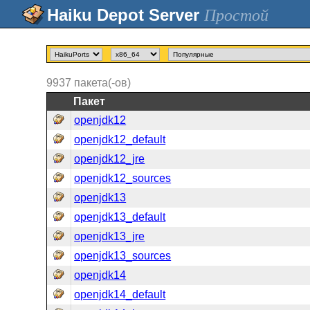
Простой
9937
пакета(-ов)
Пакет
openjdk12
openjdk12_default
openjdk12_jre
openjdk12_sources
openjdk13
openjdk13_default
openjdk13_jre
openjdk13_sources
openjdk14
openjdk14_default