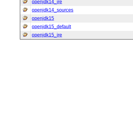
openjdk14_jre
openjdk14_sources
openjdk15
openjdk15_default
openjdk15_jre