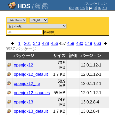
;
フルバージョン
(簡易)
de
en
es
fr
ja
pt
ru
zh
検索開始
1
201
343
428
456
457
458
480
549
663
9937
パッケージ
パッケージ
サイズ
評価
バージョン
73.5
openjdk12
12.0.1.12-1
MB
openjdk12_default
1.7 KB
12.0.1.12-1
58.9
openjdk12_jre
12.0.1.12-1
MB
openjdk12_sources
55 MB
12.0.1.12-1
74.6
openjdk13
13.0.2.8-4
MB
openjdk13_default
1.7 KB
13.0.2.8-4