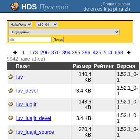
;
Полная версия
Простой
de
en
es
fr
ja
pt
ru
zh
Поиск
1
173
296
370
394
395
396
425
514
663
9942
пакета(-ов)
Пакет
Размер
Рейтинг
Версия
140.4
1.52.1_0-
luv
KB
1
1.52.1_0-
luv_devel
3.4 KB
1
148.6
1.52.1_0-
luv_luajit
KB
1
1.52.1_0-
luv_luajit_devel
3.4 KB
1
270.4
1.52.1_0-
luv_luajit_source
KB
1