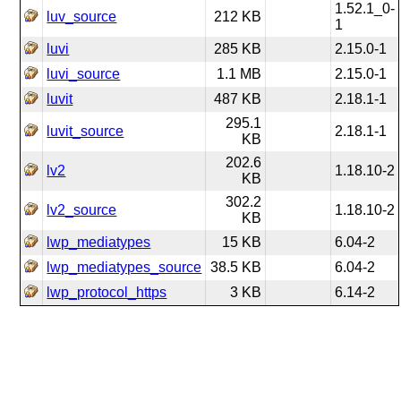
1.52.1_0-
luv_source
212 KB
1
luvi
285 KB
2.15.0-1
luvi_source
1.1 MB
2.15.0-1
luvit
487 KB
2.18.1-1
295.1
luvit_source
2.18.1-1
KB
202.6
lv2
1.18.10-2
KB
302.2
lv2_source
1.18.10-2
KB
lwp_mediatypes
15 KB
6.04-2
lwp_mediatypes_source
38.5 KB
6.04-2
lwp_protocol_https
3 KB
6.14-2