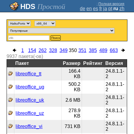
;
Полная версия
Простой
de
en
es
fr
ja
pt
ru
zh
Поиск
1
154
262
328
349
350
351
385
489
663
9937
пакета(-ов)
Пакет
Размер
Рейтинг
Версия
166.4
24.8.1.1-
libreoffice_tt
KB
2
500.2
24.8.1.1-
libreoffice_ug
KB
2
24.8.1.1-
libreoffice_uk
2.6 MB
2
278.9
24.8.1.1-
libreoffice_uz
KB
2
24.8.1.1-
libreoffice_vi
731 KB
2