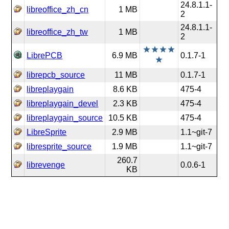
24.8.1.1-
libreoffice_zh_cn
1 MB
2
24.8.1.1-
libreoffice_zh_tw
1 MB
2
LibrePCB
6.9 MB
0.1.7-1
librepcb_source
11 MB
0.1.7-1
libreplaygain
8.6 KB
475-4
libreplaygain_devel
2.3 KB
475-4
libreplaygain_source
10.5 KB
475-4
LibreSprite
2.9 MB
1.1~git-7
libresprite_source
1.9 MB
1.1~git-7
260.7
librevenge
0.0.6-1
KB