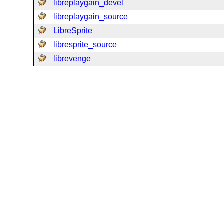
libreplaygain_devel
libreplaygain_source
LibreSprite
libresprite_source
librevenge