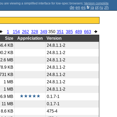
;
Version complète
de
en
es
fr
ja
pt
ru
zh
1
154
262
328
349
350
351
385
489
663
Size
Appréciation
Version
66.4 KB
24.8.1.1-2
00.2 KB
24.8.1.1-2
2.6 MB
24.8.1.1-2
78.9 KB
24.8.1.1-2
731 KB
24.8.1.1-2
1 MB
24.8.1.1-2
1 MB
24.8.1.1-2
6.9 MB
0.1.7-1
11 MB
0.1.7-1
8.6 KB
475-4