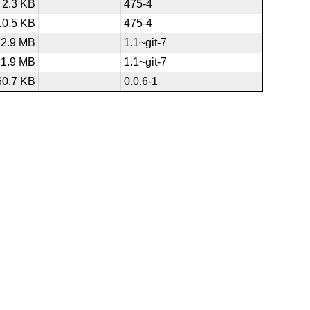
2.3 KB
475-4
10.5 KB
475-4
2.9 MB
1.1~git-7
1.9 MB
1.1~git-7
60.7 KB
0.0.6-1