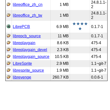
24.8.1.1-
libreoffice_zh_cn
1 MB
2
24.8.1.1-
libreoffice_zh_tw
1 MB
2
LibrePCB
6.9 MB
0.1.7-1
librepcb_source
11 MB
0.1.7-1
libreplaygain
8.6 KB
475-4
libreplaygain_devel
2.3 KB
475-4
libreplaygain_source
10.5 KB
475-4
LibreSprite
2.9 MB
1.1~git-7
libresprite_source
1.9 MB
1.1~git-7
librevenge
260.7 KB
0.0.6-1