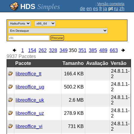
;
Versão completa
Simples
de
en
es
fr
ja
pt
ru
zh
Procurar
1
154
262
328
349
350
351
385
489
663
9937
Pacotes
Pacote
Tamanho
Avaliação
Versão
24.8.1.1-
libreoffice_tt
166.4 KB
2
24.8.1.1-
libreoffice_ug
500.2 KB
2
24.8.1.1-
libreoffice_uk
2.6 MB
2
24.8.1.1-
libreoffice_uz
278.9 KB
2
24.8.1.1-
libreoffice_vi
731 KB
2