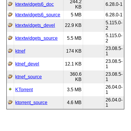
244.2
ktextwidgets6_doc
6.28.0-1
KB
ktextwidgets6_source
5 MB
6.28.0-1
5.115.0-
ktextwidgets_devel
22.9 KB
2
5.115.0-
ktextwidgets_source
5.5 MB
2
23.08.5-
ktnef
174 KB
1
23.08.5-
ktnef_devel
12.1 KB
1
360.6
23.08.5-
ktnef_source
KB
1
26.04.0-
KTorrent
3.5 MB
1
26.04.0-
ktorrent_source
4.6 MB
1