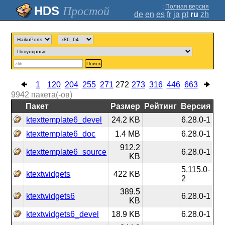
;
Полная версия
Простой
de
en
es
fr
ja
pt
ru
zh
Поиск
1
120
204
255
271
272
273
316
446
663
9942
пакета(-ов)
Пакет
Размер
Рейтинг
Версия
ktexttemplate6_devel
24.2 KB
6.28.0-1
ktexttemplate6_doc
1.4 MB
6.28.0-1
912.2
ktexttemplate6_source
6.28.0-1
KB
5.115.0-
ktextwidgets
422 KB
2
389.5
ktextwidgets6
6.28.0-1
KB
ktextwidgets6_devel
18.9 KB
6.28.0-1