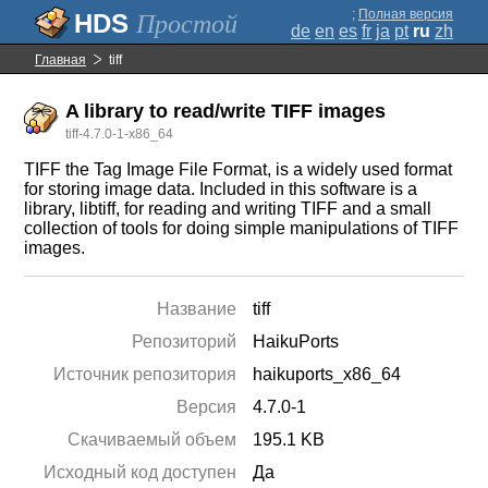
;
Полная версия
Простой
de
en
es
fr
ja
pt
ru
zh
Главная
tiff
A library to read/write TIFF images
tiff-4.7.0-1-x86_64
TIFF the Tag Image File Format, is a widely used format
for storing image data. Included in this software is a
library, libtiff, for reading and writing TIFF and a small
collection of tools for doing simple manipulations of TIFF
images.
Название
tiff
Репозиторий
HaikuPorts
Источник репозитория
haikuports_x86_64
Версия
4.7.0-1
Скачиваемый объем
195.1 KB
Исходный код доступен
Да