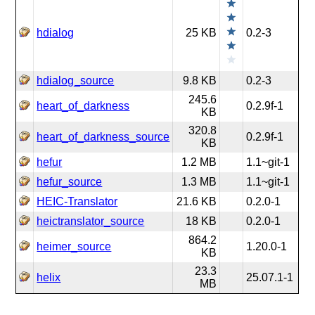
hdialog
25 KB
0.2-3
hdialog_source
9.8 KB
0.2-3
245.6
heart_of_darkness
0.2.9f-1
KB
320.8
heart_of_darkness_source
0.2.9f-1
KB
hefur
1.2 MB
1.1~git-1
hefur_source
1.3 MB
1.1~git-1
HEIC-Translator
21.6 KB
0.2.0-1
heictranslator_source
18 KB
0.2.0-1
864.2
heimer_source
1.20.0-1
KB
23.3
helix
25.07.1-1
MB