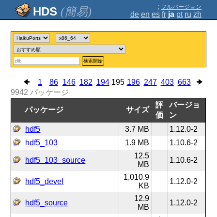
;
フルバージョン
(簡易)
de
en
es
fr
ja
pt
ru
zh
検索開始
1
86
146
182
194
195
196
247
403
663
9942
パッケージ
評
バージョ
パッケージ
サイズ
価
ン
hdf5
3.7 MB
1.12.0-2
hdf5_103
1.9 MB
1.10.6-2
12.5
hdf5_103_source
1.10.6-2
MB
1,010.9
hdf5_devel
1.12.0-2
KB
12.9
hdf5_source
1.12.0-2
MB