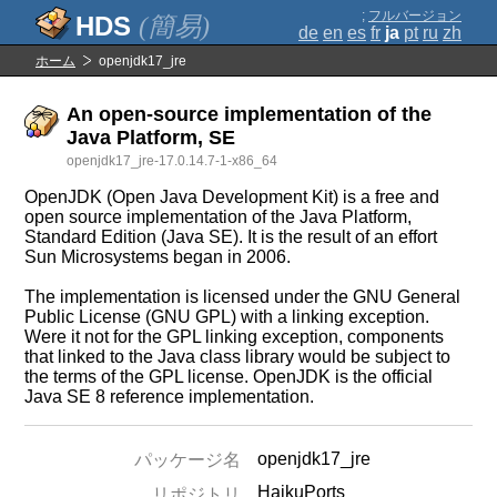
;
フルバージョン
(簡易)
de
en
es
fr
ja
pt
ru
zh
ホーム
openjdk17_jre
An open-source implementation of the
Java Platform, SE
openjdk17_jre-17.0.14.7-1-x86_64
OpenJDK (Open Java Development Kit) is a free and
open source implementation of the Java Platform,
Standard Edition (Java SE). It is the result of an effort
Sun Microsystems began in 2006.
The implementation is licensed under the GNU General
Public License (GNU GPL) with a linking exception.
Were it not for the GPL linking exception, components
that linked to the Java class library would be subject to
the terms of the GPL license. OpenJDK is the official
Java SE 8 reference implementation.
openjdk17_jre
パッケージ名
HaikuPorts
リポジトリ