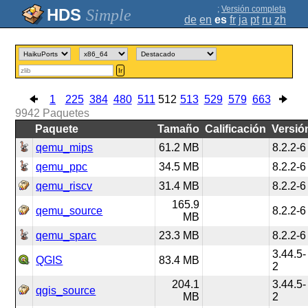
;
Versión completa
Simple
de
en
es
fr
ja
pt
ru
zh
Ir
1
225
384
480
511
512
513
529
579
663
9942
Paquetes
Paquete
Tamaño
Calificación
Versió
qemu_mips
61.2 MB
8.2.2-6
qemu_ppc
34.5 MB
8.2.2-6
qemu_riscv
31.4 MB
8.2.2-6
165.9
qemu_source
8.2.2-6
MB
qemu_sparc
23.3 MB
8.2.2-6
3.44.5-
QGIS
83.4 MB
2
204.1
3.44.5-
qgis_source
MB
2