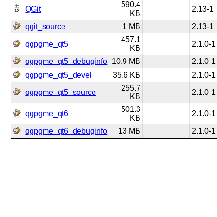
590.4
QGit
2.13-1
KB
qgit_source
1 MB
2.13-1
457.1
qgpgme_qt5
2.1.0-1
KB
qgpgme_qt5_debuginfo
10.9 MB
2.1.0-1
qgpgme_qt5_devel
35.6 KB
2.1.0-1
255.7
qgpgme_qt5_source
2.1.0-1
KB
501.3
qgpgme_qt6
2.1.0-1
KB
qgpgme_qt6_debuginfo
13 MB
2.1.0-1