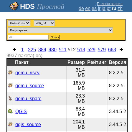
;
Полная версия
Простой
de
en
es
fr
ja
pt
ru
zh
Поиск
1
225
384
480
511
512
513
529
579
663
9937
пакета(-ов)
Пакет
Размер
Рейтинг
Версия
31.4
qemu_riscv
8.2.2-5
MB
165.9
qemu_source
8.2.2-5
MB
23.3
qemu_sparc
8.2.2-5
MB
83.4
QGIS
3.44.5-2
MB
204.1
qgis_source
3.44.5-2
MB