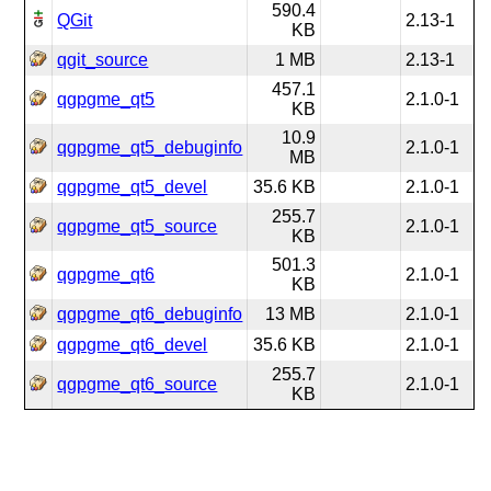
590.4
QGit
2.13-1
KB
qgit_source
1 MB
2.13-1
457.1
qgpgme_qt5
2.1.0-1
KB
10.9
qgpgme_qt5_debuginfo
2.1.0-1
MB
qgpgme_qt5_devel
35.6 KB
2.1.0-1
255.7
qgpgme_qt5_source
2.1.0-1
KB
501.3
qgpgme_qt6
2.1.0-1
KB
qgpgme_qt6_debuginfo
13 MB
2.1.0-1
qgpgme_qt6_devel
35.6 KB
2.1.0-1
255.7
qgpgme_qt6_source
2.1.0-1
KB