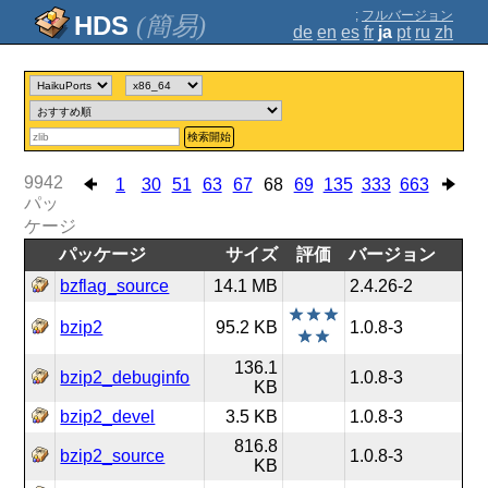
;
フルバージョン
(簡易)
de
en
es
fr
ja
pt
ru
zh
検索開始
9942
1
30
51
63
67
68
69
135
333
663
パッ
ケージ
パッケージ
サイズ
評価
バージョン
bzflag_source
14.1 MB
2.4.26-2
bzip2
95.2 KB
1.0.8-3
136.1
bzip2_debuginfo
1.0.8-3
KB
bzip2_devel
3.5 KB
1.0.8-3
816.8
bzip2_source
1.0.8-3
KB