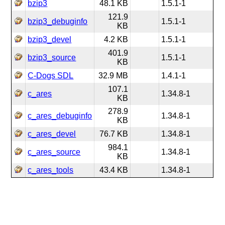
bzip3
48.1 KB
1.5.1-1
121.9
bzip3_debuginfo
1.5.1-1
KB
bzip3_devel
4.2 KB
1.5.1-1
401.9
bzip3_source
1.5.1-1
KB
C-Dogs SDL
32.9 MB
1.4.1-1
107.1
c_ares
1.34.8-1
KB
278.9
c_ares_debuginfo
1.34.8-1
KB
c_ares_devel
76.7 KB
1.34.8-1
984.1
c_ares_source
1.34.8-1
KB
c_ares_tools
43.4 KB
1.34.8-1