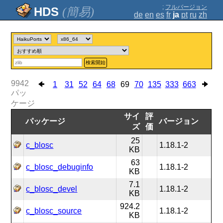
;
フルバージョン
(簡易)
de
en
es
fr
ja
pt
ru
zh
検索開始
9942
1
31
52
64
68
69
70
135
333
663
パッ
ケージ
サイ
評
パッケージ
バージョン
ズ
価
25
c_blosc
1.18.1-2
KB
63
c_blosc_debuginfo
1.18.1-2
KB
7.1
c_blosc_devel
1.18.1-2
KB
924.2
c_blosc_source
1.18.1-2
KB