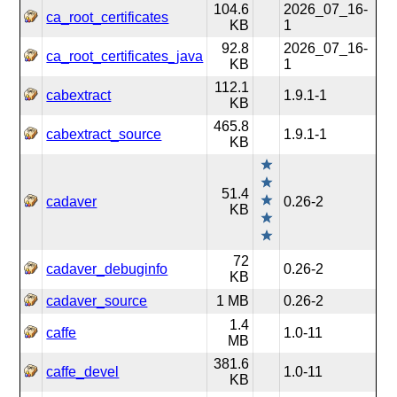
104.6
2026_07_16-
ca_root_certificates
KB
1
92.8
2026_07_16-
ca_root_certificates_java
KB
1
112.1
cabextract
1.9.1-1
KB
465.8
cabextract_source
1.9.1-1
KB
51.4
cadaver
0.26-2
KB
72
cadaver_debuginfo
0.26-2
KB
cadaver_source
1 MB
0.26-2
1.4
caffe
1.0-11
MB
381.6
caffe_devel
1.0-11
KB