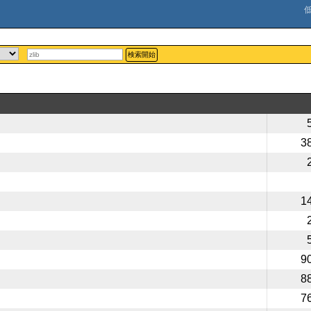
検索開始
3
1
9
8
7