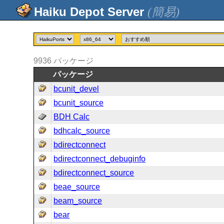
(簡易)
9936
パッケージ
パッケージ
bcunit_devel
bcunit_source
BDH Calc
bdhcalc_source
bdirectconnect
bdirectconnect_debuginfo
bdirectconnect_source
beae_source
beam_source
bear