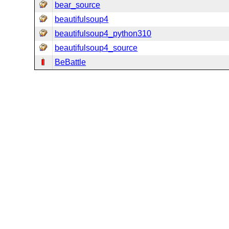
bear_source
beautifulsoup4
beautifulsoup4_python310
beautifulsoup4_source
BeBattle