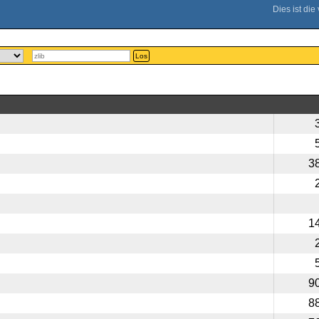
Los
3
1
9
8