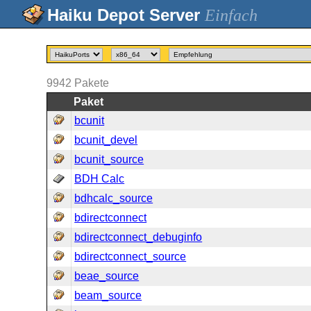
Einfach
9942
Pakete
Paket
bcunit
bcunit_devel
bcunit_source
BDH Calc
bdhcalc_source
bdirectconnect
bdirectconnect_debuginfo
bdirectconnect_source
beae_source
beam_source