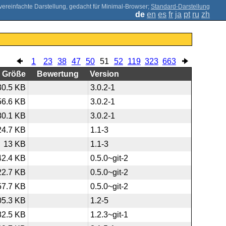
;
Standard-Darstellung
de
en
es
fr
ja
pt
ru
zh
1
23
38
47
50
51
52
119
323
663
Größe
Bewertung
Version
30.5 KB
3.0.2-1
56.6 KB
3.0.2-1
80.1 KB
3.0.2-1
24.7 KB
1.1-3
13 KB
1.1-3
42.4 KB
0.5.0~git-2
22.7 KB
0.5.0~git-2
57.7 KB
0.5.0~git-2
05.3 KB
1.2-5
82.5 KB
1.2.3~git-1