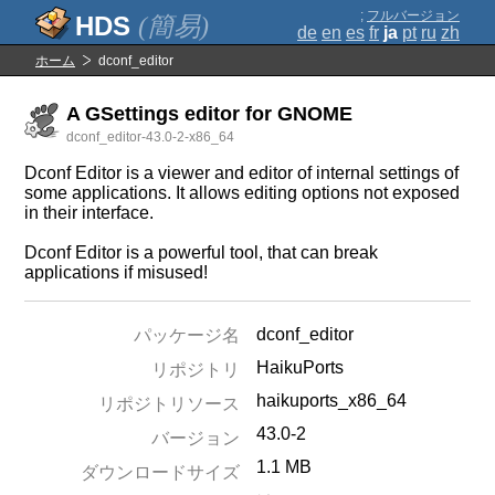
;
フルバージョン
(簡易)
de
en
es
fr
ja
pt
ru
zh
ホーム
dconf_editor
A GSettings editor for GNOME
dconf_editor-43.0-2-x86_64
Dconf Editor is a viewer and editor of internal settings of
some applications. It allows editing options not exposed
in their interface.
Dconf Editor is a powerful tool, that can break
applications if misused!
dconf_editor
パッケージ名
HaikuPorts
リポジトリ
haikuports_x86_64
リポジトリソース
43.0-2
バージョン
1.1 MB
ダウンロードサイズ