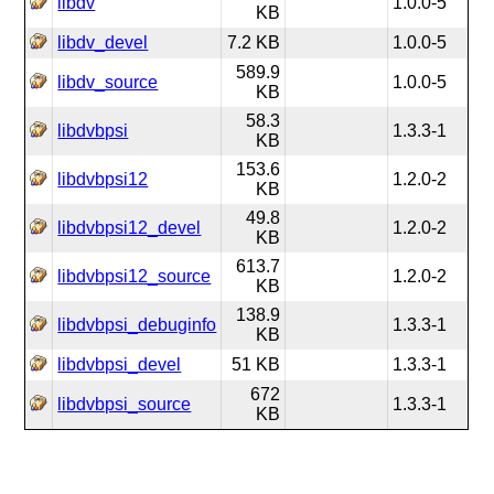
libdv
1.0.0-5
KB
libdv_devel
7.2 KB
1.0.0-5
589.9
libdv_source
1.0.0-5
KB
58.3
libdvbpsi
1.3.3-1
KB
153.6
libdvbpsi12
1.2.0-2
KB
49.8
libdvbpsi12_devel
1.2.0-2
KB
613.7
libdvbpsi12_source
1.2.0-2
KB
138.9
libdvbpsi_debuginfo
1.3.3-1
KB
libdvbpsi_devel
51 KB
1.3.3-1
672
libdvbpsi_source
1.3.3-1
KB