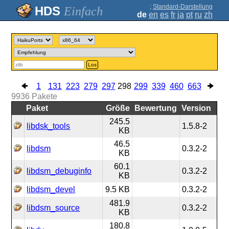
;
Standard-Darstellung
Einfach
de
en
es
fr
ja
pt
ru
zh
Los
1
131
223
279
297
298
299
339
460
663
9936
Pakete
Paket
Größe
Bewertung
Version
245.5
libdsk_tools
1.5.8-2
KB
46.5
libdsm
0.3.2-2
KB
60.1
libdsm_debuginfo
0.3.2-2
KB
libdsm_devel
9.5 KB
0.3.2-2
481.9
libdsm_source
0.3.2-2
KB
180.8