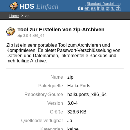
;
Standard-Darstellung
Einfach
de
en
es
fr
ja
pt
ru
zh
Home
zip
Tool zur Erstellen von zip-Archiven
zip-3.0-4-x86_64
Zip ist ein sehr portables Tool zum Archivieren und
Komprimieren. Es bietet Passwort-Verschlüsselung von
Dateien und Dateinamen, inkrementelle Backups und
mehrteilige Archive.
Name
zip
Paketquelle
HaikuPorts
Repository-Source
haikuports_x86_64
Version
3.0-4
Größe
326.6 KB
Quellcode verfügbar
Ja
Kategorien
keine