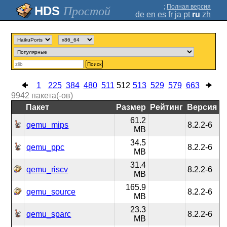
;
Полная версия
Простой
de
en
es
fr
ja
pt
ru
zh
Поиск
1
225
384
480
511
512
513
529
579
663
9942
пакета(-ов)
Пакет
Размер
Рейтинг
Версия
61.2
qemu_mips
8.2.2-6
MB
34.5
qemu_ppc
8.2.2-6
MB
31.4
qemu_riscv
8.2.2-6
MB
165.9
qemu_source
8.2.2-6
MB
23.3
qemu_sparc
8.2.2-6
MB