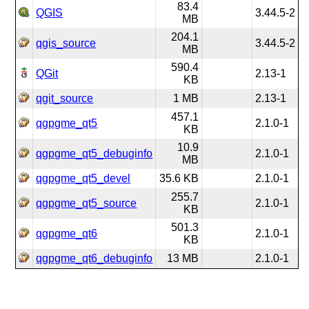
83.4
QGIS
3.44.5-2
MB
204.1
qgis_source
3.44.5-2
MB
590.4
QGit
2.13-1
KB
qgit_source
1 MB
2.13-1
457.1
qgpgme_qt5
2.1.0-1
KB
10.9
qgpgme_qt5_debuginfo
2.1.0-1
MB
qgpgme_qt5_devel
35.6 KB
2.1.0-1
255.7
qgpgme_qt5_source
2.1.0-1
KB
501.3
qgpgme_qt6
2.1.0-1
KB
qgpgme_qt6_debuginfo
13 MB
2.1.0-1