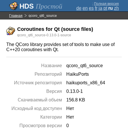
;
Полная версия
Простой
de
en
es
fr
ja
pt
ru
zh
Главная
qcoro_qt6_source
Coroutines for Qt (source files)
qcoro_qt6_source-0.13.0-1-source
The QCoro library provides set of tools to make use of
C++20 coroutines with Qt.
Название
qcoro_qt6_source
Репозиторий
HaikuPorts
Источник репозитория
haikuports_x86_64
Версия
0.13.0-1
Скачиваемый объем
156.8 KB
Исходный код доступен
Нет
Категории
Нет
Просмотров версии
0