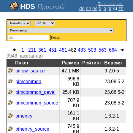
;
Полная версия
Простой
de
en
es
fr
ja
pt
ru
zh
Поиск
1
211
361
451
481
482
483
503
563
664
9948
пакета(-ов)
Пакет
Размер
Рейтинг
Версия
pillow_source
47.1 MB
9.2.0-5
696.6
pimcommon
23.08.5-2
KB
pimcommon_devel
25.4 KB
23.08.5-2
707.9
pimcommon_source
23.08.5-2
KB
161.1
pinentry
1.3.2-1
KB
745.9
pinentry_source
1.3.2-1
KB