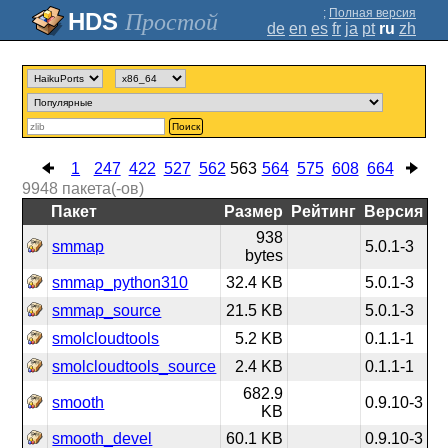
;
Полная версия
Простой
de
en
es
fr
ja
pt
ru
zh
Поиск
1
247
422
527
562
563
564
575
608
664
9948
пакета(-ов)
Пакет
Размер
Рейтинг
Версия
938
smmap
5.0.1-3
bytes
smmap_python310
32.4 KB
5.0.1-3
smmap_source
21.5 KB
5.0.1-3
smolcloudtools
5.2 KB
0.1.1-1
smolcloudtools_source
2.4 KB
0.1.1-1
682.9
smooth
0.9.10-3
KB
smooth_devel
60.1 KB
0.9.10-3