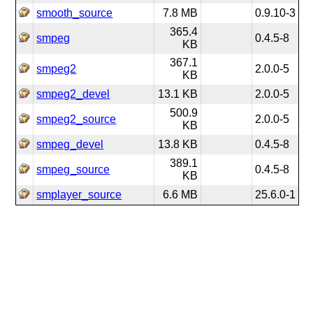
smooth_source
7.8 MB
0.9.10-3
365.4
smpeg
0.4.5-8
KB
367.1
smpeg2
2.0.0-5
KB
smpeg2_devel
13.1 KB
2.0.0-5
500.9
smpeg2_source
2.0.0-5
KB
smpeg_devel
13.8 KB
0.4.5-8
389.1
smpeg_source
0.4.5-8
KB
smplayer_source
6.6 MB
25.6.0-1