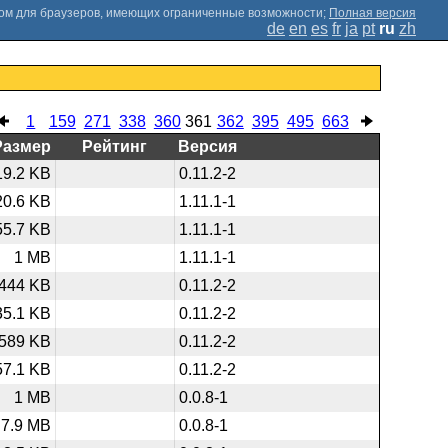
;
Полная версия
de
en
es
fr
ja
pt
ru
zh
1
159
271
338
360
361
362
395
495
663
Размер
Рейтинг
Версия
19.2 KB
0.11.2-2
20.6 KB
1.11.1-1
55.7 KB
1.11.1-1
1 MB
1.11.1-1
444 KB
0.11.2-2
35.1 KB
0.11.2-2
589 KB
0.11.2-2
57.1 KB
0.11.2-2
1 MB
0.0.8-1
7.9 MB
0.0.8-1