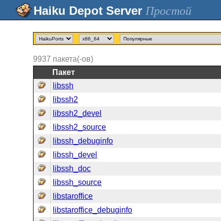
Простой
9937
пакета(-ов)
Пакет
libssh
libssh2
libssh2_devel
libssh2_source
libssh_debuginfo
libssh_devel
libssh_doc
libssh_source
libstaroffice
libstaroffice_debuginfo