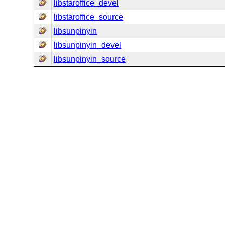
libstaroffice_devel
libstaroffice_source
libsunpinyin
libsunpinyin_devel
libsunpinyin_source