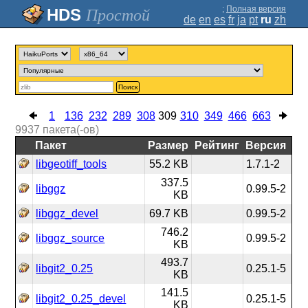
;
Полная версия
Простой
de
en
es
fr
ja
pt
ru
zh
Поиск
1
136
232
289
308
309
310
349
466
663
9937
пакета(-ов)
Пакет
Размер
Рейтинг
Версия
libgeotiff_tools
55.2 KB
1.7.1-2
337.5
libggz
0.99.5-2
KB
libggz_devel
69.7 KB
0.99.5-2
746.2
libggz_source
0.99.5-2
KB
493.7
libgit2_0.25
0.25.1-5
KB
141.5
libgit2_0.25_devel
0.25.1-5
KB