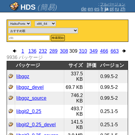
;
フルバージョン
(簡易)
de
en
es
fr
ja
pt
ru
zh
検索開始
1
136
232
289
308
309
310
349
466
663
9936
パッケージ
パッケージ
サイズ
評価
バージョン
337.5
libggz
0.99.5-2
KB
libggz_devel
69.7 KB
0.99.5-2
746.2
libggz_source
0.99.5-2
KB
493.7
libgit2_0.25
0.25.1-5
KB
141.5
libgit2_0.25_devel
0.25.1-5
KB