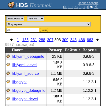
;
Полная версия
Простой
de
en
es
fr
ja
pt
ru
zh
Поиск
1
135
231
288
307
308
309
348
466
663
9937
пакета(-ов)
Пакет
Размер
Рейтинг
Версия
libfyaml_debuginfo
23 KB
0.9.6-3
145.8
libfyaml_devel
0.9.6-3
KB
libfyaml_source
1.1 MB
0.9.6-3
646.9
libgcrypt
1.12.2-1
KB
libgcrypt_debuginfo
1.2 MB
1.12.2-1
155.5
libgcrypt_devel
1.12.2-1
KB