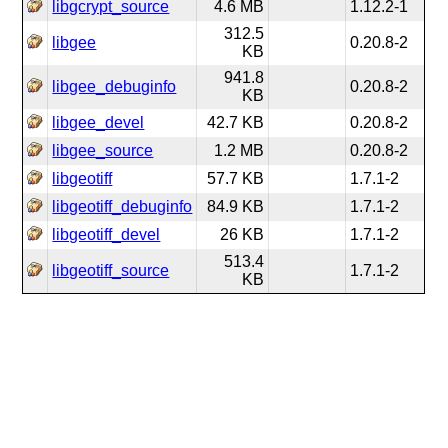
libgcrypt_source
4.6 MB
1.12.2-1
312.5
libgee
0.20.8-2
KB
941.8
libgee_debuginfo
0.20.8-2
KB
libgee_devel
42.7 KB
0.20.8-2
libgee_source
1.2 MB
0.20.8-2
libgeotiff
57.7 KB
1.7.1-2
libgeotiff_debuginfo
84.9 KB
1.7.1-2
libgeotiff_devel
26 KB
1.7.1-2
513.4
libgeotiff_source
1.7.1-2
KB