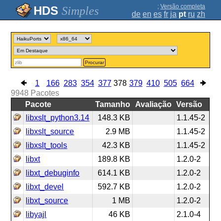
;
Versão completa
Simples
de
en
es
fr
ja
pt
ru
zh
Procurar
1
166
283
354
377
378
379
410
505
664
9948
Pacotes
Pacote
Tamanho
Avaliação
Versão
libxslt_python3.14
148.3 KB
1.1.45-2
libxslt_source
2.9 MB
1.1.45-2
libxslt_tools
42.3 KB
1.1.45-2
libxt
189.8 KB
1.2.0-2
libxt_debuginfo
614.1 KB
1.2.0-2
libxt_devel
592.7 KB
1.2.0-2
libxt_source
1 MB
1.2.0-2
libyajl
46 KB
2.1.0-4