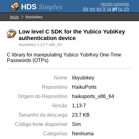
;
Versão completa
Simples
de
en
es
fr
ja
pt
ru
zh
Início
libyubikey
Low level C SDK for the Yubico YubiKey
authentication device
libyubikey-1.13-7-x86_64
C library for manipulating Yubico YubiKey One-Time
Passwords (OTPs)
Nome
libyubikey
Repositório
HaikuPorts
Origem do Repositório
haikuports_x86_64
Versão
1.13-7
Tamanho da descarga
23.7 KB
Código-fonte disponível
Sim
Categorias
Nenhuma