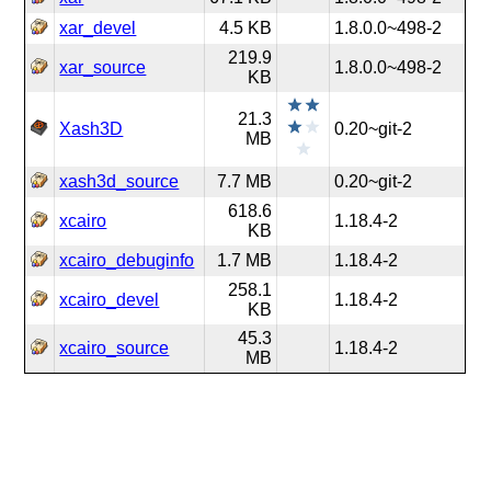
xar_devel
4.5 KB
1.8.0.0~498-2
219.9
xar_source
1.8.0.0~498-2
KB
21.3
Xash3D
0.20~git-2
MB
xash3d_source
7.7 MB
0.20~git-2
618.6
xcairo
1.18.4-2
KB
xcairo_debuginfo
1.7 MB
1.18.4-2
258.1
xcairo_devel
1.18.4-2
KB
45.3
xcairo_source
1.18.4-2
MB