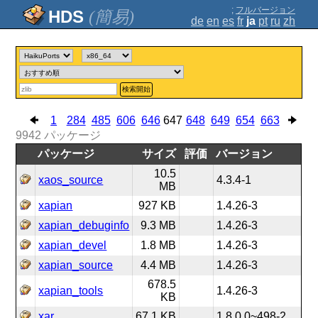
;
フルバージョン
(簡易)
de
en
es
fr
ja
pt
ru
zh
検索開始
1
284
485
606
646
647
648
649
654
663
9942
パッケージ
パッケージ
サイズ
評価
バージョン
10.5
xaos_source
4.3.4-1
MB
xapian
927 KB
1.4.26-3
xapian_debuginfo
9.3 MB
1.4.26-3
xapian_devel
1.8 MB
1.4.26-3
xapian_source
4.4 MB
1.4.26-3
678.5
xapian_tools
1.4.26-3
KB
xar
67.1 KB
1.8.0.0~498-2