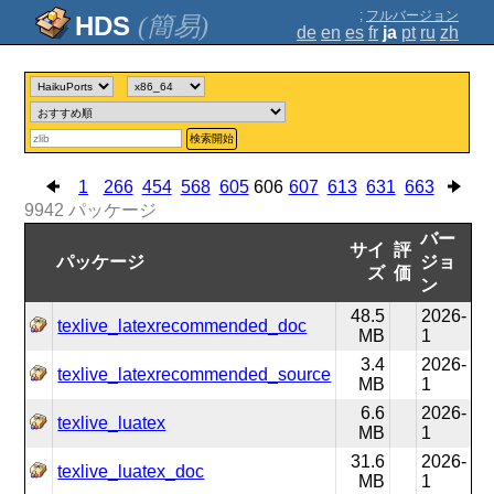
;
フルバージョン
(簡易)
de
en
es
fr
ja
pt
ru
zh
検索開始
1
266
454
568
605
606
607
613
631
663
9942
パッケージ
バー
サイ
評
パッケージ
ジョ
ズ
価
ン
48.5
2026-
texlive_latexrecommended_doc
MB
1
3.4
2026-
texlive_latexrecommended_source
MB
1
6.6
2026-
texlive_luatex
MB
1
31.6
2026-
texlive_luatex_doc
MB
1