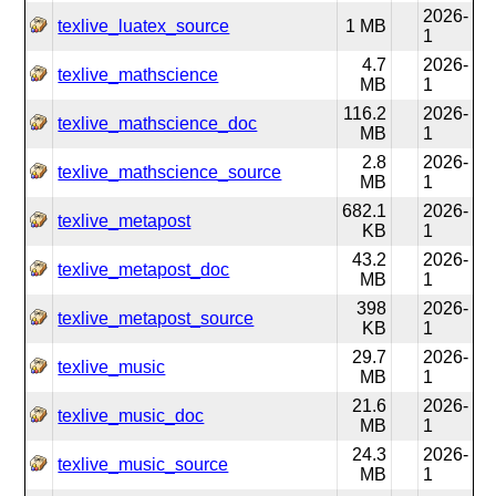
2026-
texlive_luatex_source
1 MB
1
4.7
2026-
texlive_mathscience
MB
1
116.2
2026-
texlive_mathscience_doc
MB
1
2.8
2026-
texlive_mathscience_source
MB
1
682.1
2026-
texlive_metapost
KB
1
43.2
2026-
texlive_metapost_doc
MB
1
398
2026-
texlive_metapost_source
KB
1
29.7
2026-
texlive_music
MB
1
21.6
2026-
texlive_music_doc
MB
1
24.3
2026-
texlive_music_source
MB
1