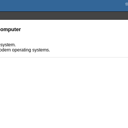
computer
 system.
odern operating systems.