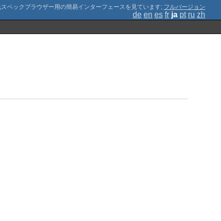
;
フルバージョン
de
en
es
fr
ja
pt
ru
zh