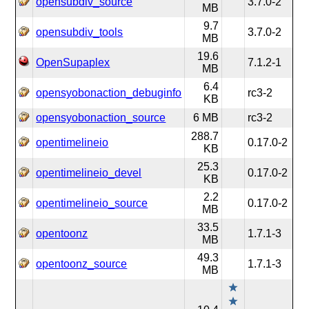
opensubdiv_source
3.7.0-2
MB
9.7
opensubdiv_tools
3.7.0-2
MB
19.6
OpenSupaplex
7.1.2-1
MB
6.4
opensyobonaction_debuginfo
rc3-2
KB
opensyobonaction_source
6 MB
rc3-2
288.7
opentimelineio
0.17.0-2
KB
25.3
opentimelineio_devel
0.17.0-2
KB
2.2
opentimelineio_source
0.17.0-2
MB
33.5
opentoonz
1.7.1-3
MB
49.3
opentoonz_source
1.7.1-3
MB