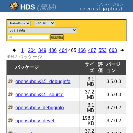
;
フルバージョン
(簡易)
de
en
es
fr
ja
pt
ru
zh
検索開始
1
204
349
436
464
465
466
487
553
663
9942
パッケージ
サイ
評
バージ
パッケージ
ズ
価
ョン
3.1
opensubdiv3.5_debuginfo
3.5.0-3
MB
37.2
opensubdiv3.5_source
3.5.0-3
MB
3.1
opensubdiv_debuginfo
3.7.0-2
MB
198.3
opensubdiv_devel
3.7.0-2
KB
37.2