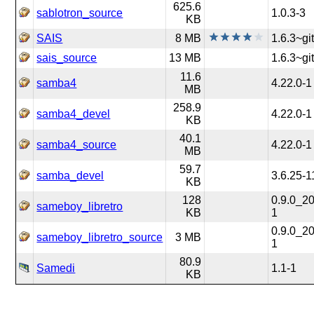
625.6
sablotron_source
1.0.3-3
KB
SAIS
8 MB
1.6.3~gi
sais_source
13 MB
1.6.3~gi
11.6
samba4
4.22.0-1
MB
258.9
samba4_devel
4.22.0-1
KB
40.1
samba4_source
4.22.0-1
MB
59.7
samba_devel
3.6.25-1
KB
128
0.9.0_2
sameboy_libretro
KB
1
0.9.0_2
sameboy_libretro_source
3 MB
1
80.9
Samedi
1.1-1
KB