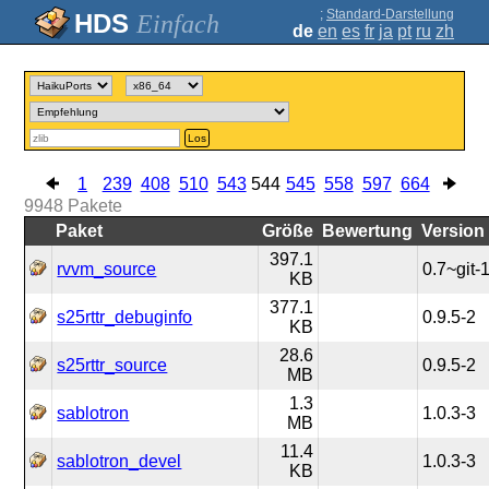
;
Standard-Darstellung
Einfach
de
en
es
fr
ja
pt
ru
zh
Los
1
239
408
510
543
544
545
558
597
664
9948
Pakete
Paket
Größe
Bewertung
Version
397.1
rvvm_source
0.7~git-
KB
377.1
s25rttr_debuginfo
0.9.5-2
KB
28.6
s25rttr_source
0.9.5-2
MB
1.3
sablotron
1.0.3-3
MB
11.4
sablotron_devel
1.0.3-3
KB