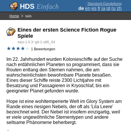
;
Standard-Darstellung
Einfach
de
en
es
fr
ja
pt
ru
zh
Home
sais
Eines der ersten Science Fiction Rogue
Spiele
sais-1.6.3~git-1-x86_64
1 Bewertungen
Im 22. Jahrhundert wurden Kolonieschiffe auf der Suche
nach erdähnlichen Planeten so programmiert, dass sie
Routen entlang den Sternen nahmen, die am
wahrscheinlichsten bewohnbare Planete besaßen.
Eines dieser Schiffe reiste 2300 Lichtjahre mit
Besatzung und Passagieren in Kryoschlaf, bis ein
geeigneter Planet gefunden wurde.
Hope ist eine wohltemperierte Welt im Glory System am
Rande eines riesigen Nebels, der oft als 'Lila Leere'
bezeichnet wird. Der Nebel ist insofern einzigartig, weil
er viele ungewöhnliche Sternentypen und andere
seltsame Phänomene beherbergt.