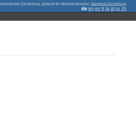
;
Standard-Darstellung
de
en
es
fr
ja
pt
ru
zh