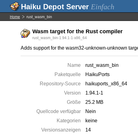
Einfach
Home
rust_wasm_bin
Wasm target for the Rust compiler
rust_wasm_bin-1.94.1-1-x86_64
Adds support for the wasm32-unknown-unknown target
Name
rust_wasm_bin
Paketquelle
HaikuPorts
Repository-Source
haikuports_x86_64
Version
1.94.1-1
Größe
25.2 MB
Quellcode verfügbar
Nein
Kategorien
keine
Versionsanzeigen
14