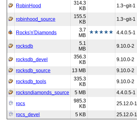
314.3
RobinHood
1.3~git-1
KB
155.5
robinhood_source
1.3~git-1
KB
3.7
Rocks'n'Diamonds
4.4.0.5-1
MB
5.1
rocksdb
9.10.0-2
MB
356.3
rocksdb_devel
9.10.0-2
KB
rocksdb_source
13 MB
9.10.0-2
335.3
rocksdb_tools
9.10.0-2
KB
rocksndiamonds_source
5 MB
4.4.0.5-1
985.3
rocs
25.12.0-
KB
rocs_devel
5 KB
25.12.0-