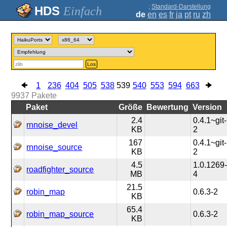
;
Standard-Darstellung
Einfach
de
en
es
fr
ja
pt
ru
zh
Los
1
236
404
505
538
539
540
553
594
663
9937
Pakete
Paket
Größe
Bewertung
Version
2.4
0.4.1~git-
rnnoise_devel
KB
2
167
0.4.1~git-
rnnoise_source
KB
2
4.5
1.0.1269
roadfighter_source
MB
4
21.5
robin_map
0.6.3-2
KB
65.4
robin_map_source
0.6.3-2
KB