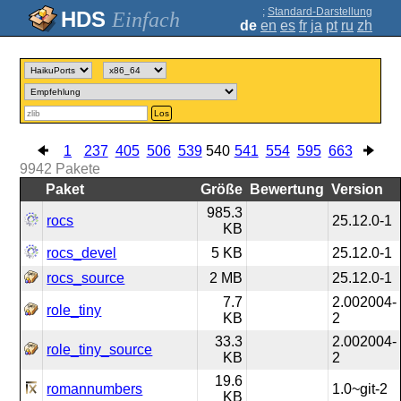
;
Standard-Darstellung
Einfach
de
en
es
fr
ja
pt
ru
zh
Los
1
237
405
506
539
540
541
554
595
663
9942
Pakete
Paket
Größe
Bewertung
Version
985.3
rocs
25.12.0-1
KB
rocs_devel
5 KB
25.12.0-1
rocs_source
2 MB
25.12.0-1
7.7
2.002004-
role_tiny
KB
2
33.3
2.002004-
role_tiny_source
KB
2
19.6
romannumbers
1.0~git-2
KB