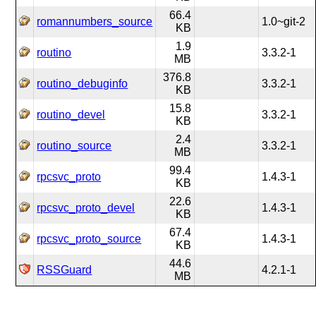
66.4
romannumbers_source
1.0~git-2
KB
1.9
routino
3.3.2-1
MB
376.8
routino_debuginfo
3.3.2-1
KB
15.8
routino_devel
3.3.2-1
KB
2.4
routino_source
3.3.2-1
MB
99.4
rpcsvc_proto
1.4.3-1
KB
22.6
rpcsvc_proto_devel
1.4.3-1
KB
67.4
rpcsvc_proto_source
1.4.3-1
KB
44.6
RSSGuard
4.2.1-1
MB